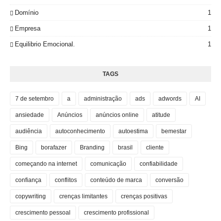
Domínio
1
Empresa
1
Equilibrio Emocional.
1
TAGS
7 de setembro
a
administração
ads
adwords
AI
ansiedade
Anúncios
anúncios online
atitude
audiência
autoconhecimento
autoestima
bemestar
Bing
borafazer
Branding
brasil
cliente
começando na internet
comunicação
confiabilidade
confiança
conflitos
conteúdo de marca
conversão
copywriting
crenças limitantes
crenças positivas
crescimento pessoal
crescimento profissional