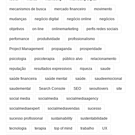
mecanismos de busca
mercado financeiro
movimento
mudanças
negócio digital
negócio online
negócios
objetivos
on-line
onlinemarketing
perfis redes sociais
perfornance
produtividade
profissionalismo
Project Management
propaganda
prosperidade
psicologia
psicoterapia
público alvo
relacionamento
reputação
resultados expressivos
riqueza
saude
saúde financeira
saúde mental
saúde.
saudeemocional
saudemental
Search Console
SEO
seoullovers
site
social media
socialmedia
socialmediaagency
socialmediaexpert
socialmediavendas
sucesso
sucesso profissional
sustainability
sustentabilidade
tecnologia
terapia
top of mind
trabalho
UX