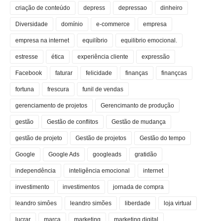
criação de conteúdo
depress
depressao
dinheiro
Diversidade
domínio
e-commerce
empresa
empresa na internet
equilíbrio
equilibrio emocional.
estresse
ética
experiência cliente
expressão
Facebook
faturar
felicidade
finanças
finançcas
fortuna
frescura
funil de vendas
gerenciamento de projetos
Gerencimanto de produção
gestão
Gestão de conflitos
Gestão de mudança
gestão de projeto
Gestão de projetos
Gestão do tempo
Google
Google Ads
googleads
gratidão
independência
inteligência emocional
internet
investimento
investimentos
jornada de compra
leandro simôes
leandro simões
liberdade
loja virtual
lucrar
marca
marketing
marketing digital